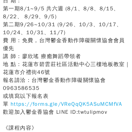
日 期：
第一期8/1~9/5 共六週 (8/1、8/8、8/15、
8/22、 8/29、9/5)
第二期9/26~10/31 (9/26、10/3、10/17、
10/24、10/31、11/7)
費 用：免費，台灣鬱金香動作障礙關懷協會會員
優先
講 師：廖欣瑤 療癒舞蹈帶領者
地 點：花蓮市碧雲莊社區活動中心三樓地板教室 |
花蓮市介禮街46號
報名請洽：台灣鬱金香動作障礙關懷協會
0963586535
或填寫以下報名表
單
https://forms.gle/VReQqQK5ASuMCMfVA
歡迎加入鬱金香協會 LINE ID:twtulipmov
《課程內容》