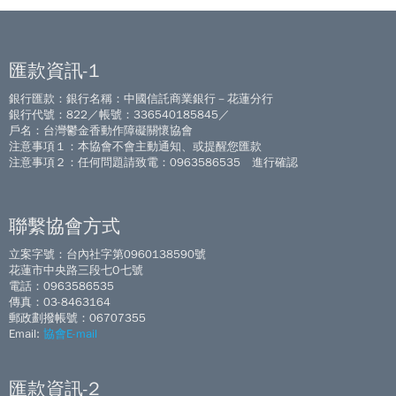
匯款資訊-1
銀行匯款：銀行名稱：中國信託商業銀行－花蓮分行
銀行代號：822／帳號：336540185845／
戶名：台灣鬱金香動作障礙關懷協會
注意事項１：本協會不會主動通知、或提醒您匯款
注意事項２：任何問題請致電：0963586535 進行確認
聯繫協會方式
立案字號：台內社字第0960138590號
花蓮市中央路三段七O七號
電話：0963586535
傳真：03-8463164
郵政劃撥帳號：06707355
Email:
協會E-mail
匯款資訊-2