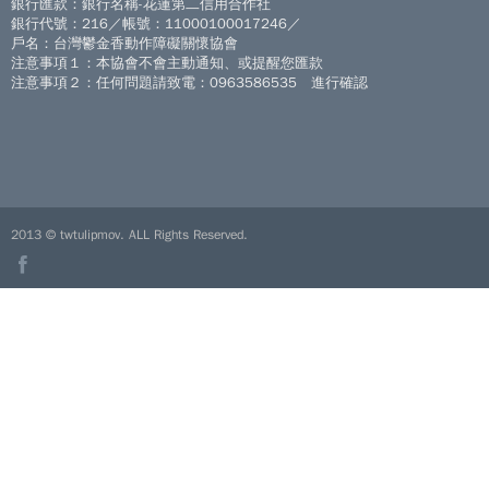
銀行匯款：銀行名稱-花蓮第二信用合作社
銀行代號：216／帳號：11000100017246／
戶名：台灣鬱金香動作障礙關懷協會
注意事項１：本協會不會主動通知、或提醒您匯款
注意事項２：任何問題請致電：0963586535 進行確認
2013 © twtulipmov. ALL Rights Reserved.