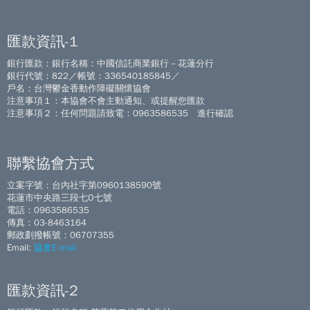
匯款資訊-1
銀行匯款：銀行名稱：中國信託商業銀行－花蓮分行
銀行代號：822／帳號：336540185845／
戶名：台灣鬱金香動作障礙關懷協會
注意事項１：本協會不會主動通知、或提醒您匯款
注意事項２：任何問題請致電：0963586535 進行確認
聯繫協會方式
立案字號：台內社字第0960138590號
花蓮市中央路三段七O七號
電話：0963586535
傳真：03-8463164
郵政劃撥帳號：06707355
Email:
協會E-mail
匯款資訊-2