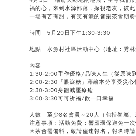
4月3日一場驚天動地的地震，至今我們
福的心，來到水源部落，探視老友，彼此
一場有苦有甜，有笑有淚的音樂茶會期盼
時間：5月20日下午1:30-3:30
地點：水源村社區活動中心（地址：秀林鄉
內容：
1:30-2:00手作優格/品味人生（從原
2:00-2:30「眼淚糖」藉繪本分享受災
2:30-3:00身體減壓療癒
3:00-3:30可可祈福/飲一口幸福
人數：至少8名會員～20人（包括眷屬
注意事項：活動免費；響應環保避免一次
因茶會需備料，敬請儘速報名，報名時請標