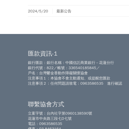
2024/5/20
最新公告
匯款資訊-1
銀行匯款：銀行名稱：中國信託商業銀行－花蓮分行
銀行代號：822／帳號：336540185845／
戶名：台灣鬱金香動作障礙關懷協會
注意事項１：本協會不會主動通知、或提醒您匯款
注意事項２：任何問題請致電：0963586535 進行確認
聯繫協會方式
立案字號：台內社字第0960138590號
花蓮市中央路三段七O七號
電話：0963586535
傳真：03-8463164