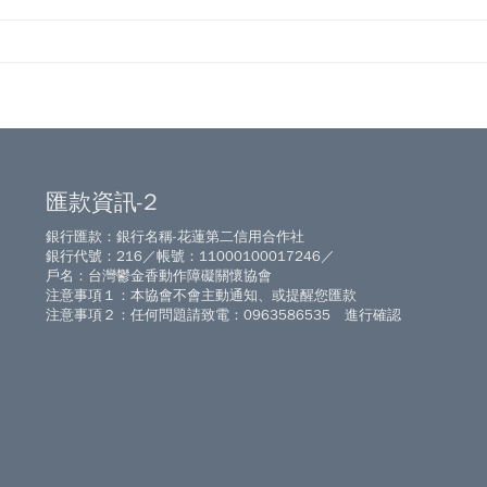
匯款資訊-2
銀行匯款：銀行名稱-花蓮第二信用合作社
銀行代號：216／帳號：11000100017246／
戶名：台灣鬱金香動作障礙關懷協會
注意事項１：本協會不會主動通知、或提醒您匯款
注意事項２：任何問題請致電：0963586535 進行確認