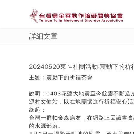
詳細文章
20240520東區社團活動-震動下的
主題：震動下的祈福茶會
說明：0403花蓮大地震至今餘震不斷
源村文健站，以在地關懷進行祈福安心活
緣起：
台灣一群帕金森病友，在網路上因讀書會
的水源部落。