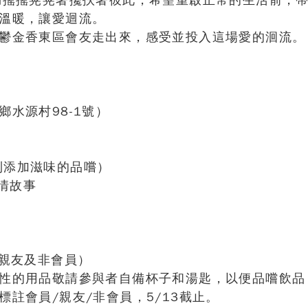
仍搖搖晃晃著攙扶著彼此，希望重啟正常的生活前，
溫暖，讓愛迴流。
鬱金香東區會友走出來，感受並投入這場愛的洄流。
水源村98-1號）
味到添加滋味的品嚐）
心情故事
、親友及非會員）
性的用品敬請參與者自備杯子和湯匙，以便品嚐飲品
註會員/親友/非會員，5/13截止。