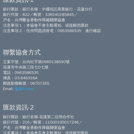
銀行匯款：銀行名稱：中國信託商業銀行－花蓮分行
銀行代號：822／帳號：336540185845／
戶名：台灣鬱金香動作障礙關懷協會
注意事項１：本協會不會主動通知、或提醒您匯款
注意事項２：任何問題請致電：0963586535 進行確認
聯繫協會方式
立案字號：台內社字第0960138590號
花蓮市中央路三段七O七號
電話：0963586535
傳真：03-8463164
郵政劃撥帳號：06707355
Email:
協會E-mail
匯款資訊-2
銀行匯款：銀行名稱-花蓮第二信用合作社
銀行代號：216／帳號：11000100017246／
戶名：台灣鬱金香動作障礙關懷協會
注意事項１：本協會不會主動通知、或提醒您匯款