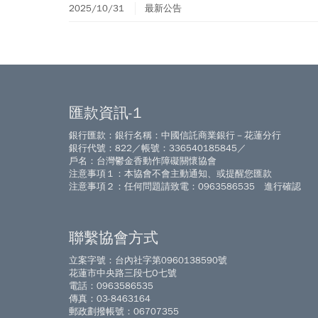
2025/10/31
最新公告
匯款資訊-1
銀行匯款：銀行名稱：中國信託商業銀行－花蓮分行
銀行代號：822／帳號：336540185845／
戶名：台灣鬱金香動作障礙關懷協會
注意事項１：本協會不會主動通知、或提醒您匯款
注意事項２：任何問題請致電：0963586535 進行確認
聯繫協會方式
立案字號：台內社字第0960138590號
花蓮市中央路三段七O七號
電話：0963586535
傳真：03-8463164
郵政劃撥帳號：06707355