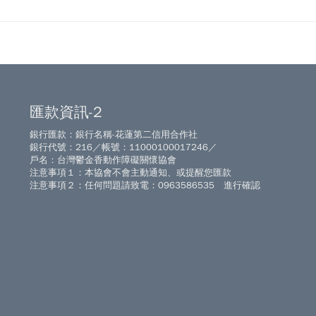
匯款資訊-2
銀行匯款：銀行名稱-花蓮第二信用合作社
銀行代號：216／帳號：11000100017246／
戶名：台灣鬱金香動作障礙關懷協會
注意事項１：本協會不會主動通知、或提醒您匯款
注意事項２：任何問題請致電：0963586535 進行確認