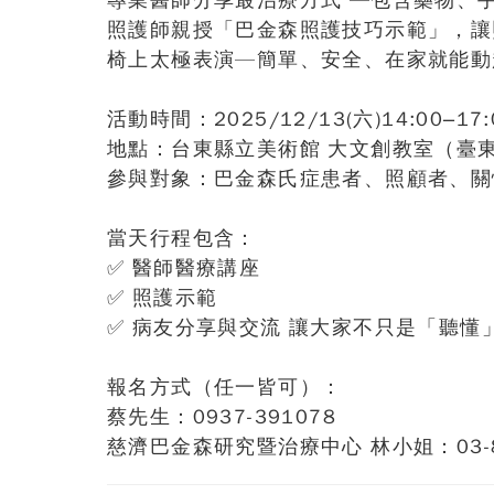
專業醫師分享最治療方式 —包含藥物、
照護師親授「巴金森照護技巧示範」，讓
椅上太極表演—簡單、安全、在家就能動
活動時間：2025/12/13(六)14:00–17:
地點：台東縣立美術館 大文創教室（臺東
參與對象：巴金森氏症患者、照顧者、關
當天行程包含：
✅
醫師醫療講座
✅
照護示範
✅
病友分享與交流 讓大家不只是「聽懂
報名方式（任一皆可）：
蔡先生：0937-391078
慈濟巴金森研究暨治療中心 林小姐：03-856