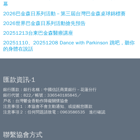
幕
2026巴金森日系列活動－第三屆台灣巴金森桌球錦標賽
2026世界巴金森日系列活動搶先預告
20251213台東巴金森醫療講座
20251110、20251208 Dance with Parkinson 跳吧，聽你
的身體在說話
匯款資訊-1
銀行匯款：銀行名稱：中國信託商業銀行－花蓮分行
銀行代號：822／帳號：336540185845／
戶名：台灣鬱金香動作障礙關懷協會
注意事項１：本協會不會主動通知、或提醒您匯款
注意事項２：任何問題請致電：0963586535 進行確認
聯繫協會方式