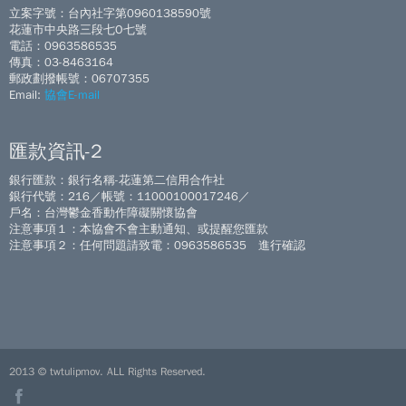
立案字號：台內社字第0960138590號
花蓮市中央路三段七O七號
電話：0963586535
傳真：03-8463164
郵政劃撥帳號：06707355
Email:
協會E-mail
匯款資訊-2
銀行匯款：銀行名稱-花蓮第二信用合作社
銀行代號：216／帳號：11000100017246／
戶名：台灣鬱金香動作障礙關懷協會
注意事項１：本協會不會主動通知、或提醒您匯款
注意事項２：任何問題請致電：0963586535 進行確認
2013 © twtulipmov. ALL Rights Reserved.