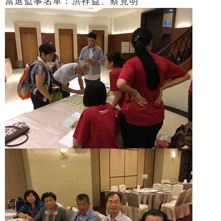
當選監事名單：
洪祥益、蔡見明