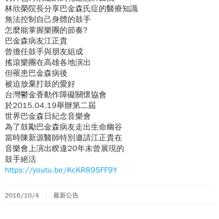
林欣榮院長分享巴金森氏症的醫療知識
無法控制自己身體的鼓手
怎麼能掌握樂團的節奏?
巴金森病友江正貴
曾擔任鼓手與朋友組成
搖滾樂團在高雄各地演出
但罹患巴金森病後
被迫放棄打鼓的愛好
台灣鬱金香動作障礙關懷協會
於2015.04.19舉辦第二屆
世界巴金森日紀念音樂會
為了鼓勵巴金森病友走出生命幽谷
當時陳新源醫師特別邀請江正貴在
音樂會上演出睽違20年未曾展現的
鼓手絕活
https://youtu.be/KcKR89SFF9Y
2016/10/4
最新公告