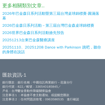
更多相關類別文章..
2026年巴金森日系列活動暨第三屆台灣桌球錦標賽-圓滿落
幕
2026巴金森日系列活動－第三屆台灣巴金森桌球錦標賽
2026世界巴金森日系列活動搶先預告
20251213台東巴金森醫療講座
20251110、20251208 Dance with Parkinson 跳吧，聽你
的身體在說話
匯款資訊-1
銀行匯款：銀行名稱：中國信託商業銀行－花蓮分行
銀行代號：822／帳號：336540185845／
戶名：台灣鬱金香動作障礙關懷協會
注意事項１：本協會不會主動通知、或提醒您匯款
注意事項２：任何問題請致電：0963586535 進行確認