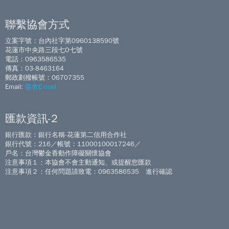
聯繫協會方式
立案字號：台內社字第0960138590號
花蓮市中央路三段七O七號
電話：0963586535
傳真：03-8463164
郵政劃撥帳號：06707355
Email:
協會E-mail
匯款資訊-2
銀行匯款：銀行名稱-花蓮第二信用合作社
銀行代號：216／帳號：11000100017246／
戶名：台灣鬱金香動作障礙關懷協會
注意事項１：本協會不會主動通知、或提醒您匯款
注意事項２：任何問題請致電：0963586535 進行確認