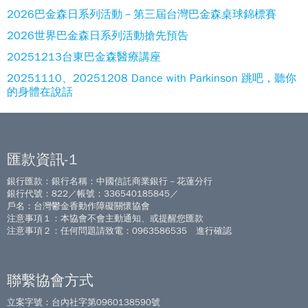
2026巴金森日系列活動－第三屆台灣巴金森桌球錦標賽
2026世界巴金森日系列活動搶先預告
20251213台東巴金森醫療講座
20251110、20251208 Dance with Parkinson 跳吧，聽你
的身體在說話
匯款資訊-1
銀行匯款：銀行名稱：中國信託商業銀行－花蓮分行
銀行代號：822／帳號：336540185845／
戶名：台灣鬱金香動作障礙關懷協會
注意事項１：本協會不會主動通知、或提醒您匯款
注意事項２：任何問題請致電：0963586535 進行確認
聯繫協會方式
立案字號：台內社字第0960138590號