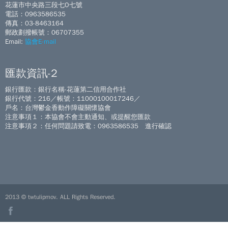
花蓮市中央路三段七O七號
電話：0963586535
傳真：03-8463164
郵政劃撥帳號：06707355
Email:
協會E-mail
匯款資訊-2
銀行匯款：銀行名稱-花蓮第二信用合作社
銀行代號：216／帳號：11000100017246／
戶名：台灣鬱金香動作障礙關懷協會
注意事項１：本協會不會主動通知、或提醒您匯款
注意事項２：任何問題請致電：0963586535 進行確認
2013 © twtulipmov. ALL Rights Reserved.