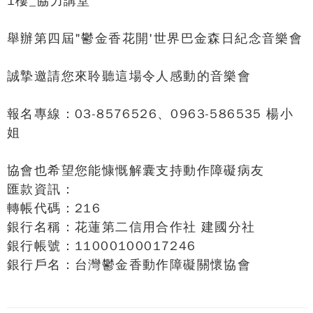
1樓_協力講堂
舉辦第四屆"鬱金香花開'世界巴金森日紀念音樂會
誠摯邀請您來聆聽這場令人感動的音樂會
報名專線：03-8576526、0963-586535 楊小
姐
協會也希望您能慷慨解囊支持動作障礙病友
匯款資訊：
轉帳代碼：216
銀行名稱：花蓮第二信用合作社 建國分社
銀行帳號：11000100017246
銀行戶名：台灣鬱金香動作障礙關懷協會