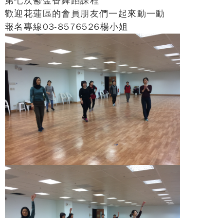
第七次鬱金香舞蹈課程
歡迎花蓮區的會員朋友們一起來動一動
報名專
線03-8576526楊小姐