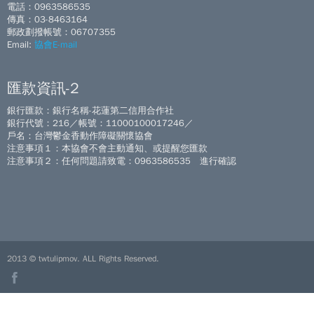
電話：0963586535
傳真：03-8463164
郵政劃撥帳號：06707355
Email:
協會E-mail
匯款資訊-2
銀行匯款：銀行名稱-花蓮第二信用合作社
銀行代號：216／帳號：11000100017246／
戶名：台灣鬱金香動作障礙關懷協會
注意事項１：本協會不會主動通知、或提醒您匯款
注意事項２：任何問題請致電：0963586535 進行確認
2013 © twtulipmov. ALL Rights Reserved.