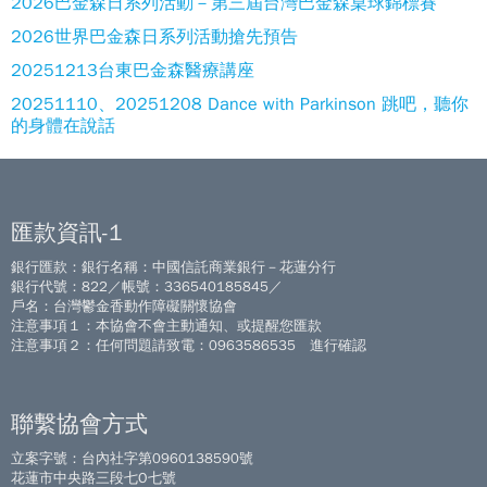
2026巴金森日系列活動－第三屆台灣巴金森桌球錦標賽
2026世界巴金森日系列活動搶先預告
20251213台東巴金森醫療講座
20251110、20251208 Dance with Parkinson 跳吧，聽你
的身體在說話
匯款資訊-1
銀行匯款：銀行名稱：中國信託商業銀行－花蓮分行
銀行代號：822／帳號：336540185845／
戶名：台灣鬱金香動作障礙關懷協會
注意事項１：本協會不會主動通知、或提醒您匯款
注意事項２：任何問題請致電：0963586535 進行確認
聯繫協會方式
立案字號：台內社字第0960138590號
花蓮市中央路三段七O七號