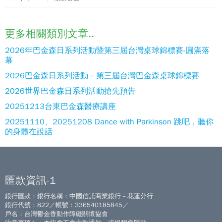
更多相關類別文章..
2026年巴金森日系列活動暨第三屆台灣桌球錦標賽-圓滿落
幕
2026巴金森日系列活動－第三屆台灣巴金森桌球錦標賽
2026世界巴金森日系列活動搶先預告
20251213台東巴金森醫療講座
20251110、20251208 Dance with Parkinson 跳吧，聽你
的身體在說話
匯款資訊-1
銀行匯款：銀行名稱：中國信託商業銀行－花蓮分行
銀行代號：822／帳號：336540185845／
戶名：台灣鬱金香動作障礙關懷協會