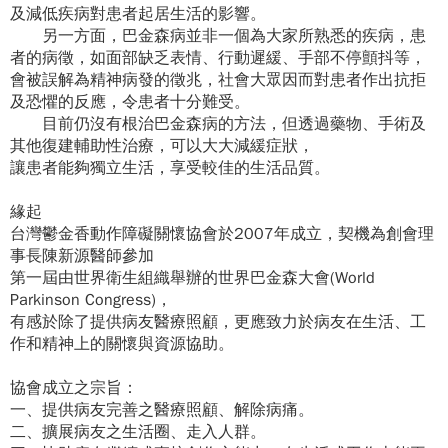
及減低疾病對患者起居生活的影響。
另一方面，巴金森病並非一個為大家所熟悉的疾病，患
者的病徵，如面部缺乏表情、行動遲緩、手部不停顫抖等，
會被誤解為精神病發的徵兆，社會大眾因而對患者作出抗拒
及恐懼的反應，令患者十分難受。
目前仍沒有根治巴金森病的方法，但透過藥物、手術及
其他復建輔助性治療，可以大大減緩症狀，
讓患者能夠獨立生活，享受較佳的生活品質。
緣起
台灣鬱金香動作障礙關懷協會於2007年成立，契機為創會理
事長陳新源醫師參加
第一屆由世界衛生組織舉辦的世界巴金森大會(World
Parkinson Congress)，
有感於除了提供病友醫療照顧，更應致力於病友在生活、工
作和精神上的關懷與資源協助。
協會成立之宗旨：
一、提供病友完善之醫療照顧、解除病痛。
二、擴展病友之生活圈、走入人群。