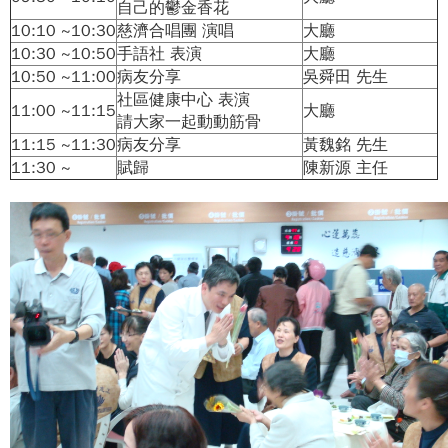
自己的鬱金香花
10:10 ~10:30
慈濟合唱團 演唱
大廳
10:30 ~10:50
手語社 表演
大廳
10:50 ~11:00
病友分享
吳舜田 先生
社區健康中心 表演
11:00 ~11:15
大廳
請大家一起動動筋骨
11:15 ~11:30
病友分享
黃魏銘 先生
11:30 ~
賦歸
陳新源 主任