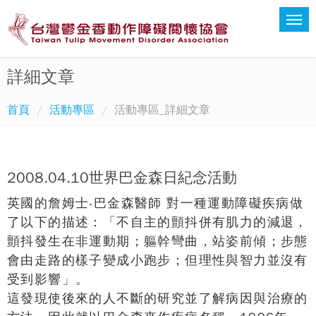
詳細文章
首頁
活動專區
活動專區_詳細文章
2008.04.10世界巴金森日紀念活動
英國的詹姆士‧巴金森醫師 對一種運動障礙疾病做
了以下的描述：「不自主的顫抖併有肌力的減退，
顫抖發生在非運動期；軀幹彎曲，站姿前傾；步態
會由走路的樣子變成小跑步；但理性與智力並沒有
受到影響」。
這發現使後來的人不斷的研究並了解病因與治療的