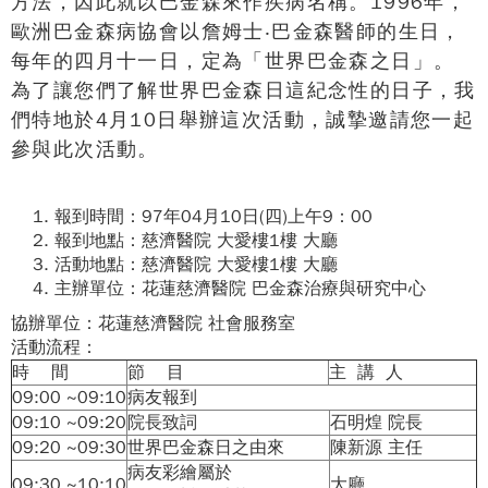
方法，因此就以巴金森來作疾病名稱。1996年，
歐洲巴金森病協會以詹姆士‧巴金森醫師的生日，
每年的四月十一日，定為「世界巴金森之日」。
為了讓您們了解世界巴金森日這紀念性的日子，我
們特地於4月10日舉辦這次活動，誠摯邀請您一起
參與此次活動。
報到時間：97年04月10日(四)上午9：00
報到地點：慈濟醫院 大愛樓1樓 大廳
活動地點：慈濟醫院 大愛樓1樓 大廳
主辦單位：花蓮慈濟醫院 巴金森治療與研究中心
協辦單位：花蓮慈濟醫院 社會服務室
活動流程：
時 間
節 目
主 講 人
09:00 ~09:10
病友報到
09:10 ~09:20
院長致詞
石明煌 院長
09:20 ~09:30
世界巴金森日之由來
陳新源 主任
病友彩繪屬於
09:30 ~10:10
大廳