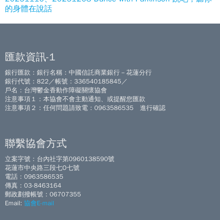
的身體在說話
匯款資訊-1
銀行匯款：銀行名稱：中國信託商業銀行－花蓮分行
銀行代號：822／帳號：336540185845／
戶名：台灣鬱金香動作障礙關懷協會
注意事項１：本協會不會主動通知、或提醒您匯款
注意事項２：任何問題請致電：0963586535 進行確認
聯繫協會方式
立案字號：台內社字第0960138590號
花蓮市中央路三段七O七號
電話：0963586535
傳真：03-8463164
郵政劃撥帳號：06707355
Email:
協會E-mail