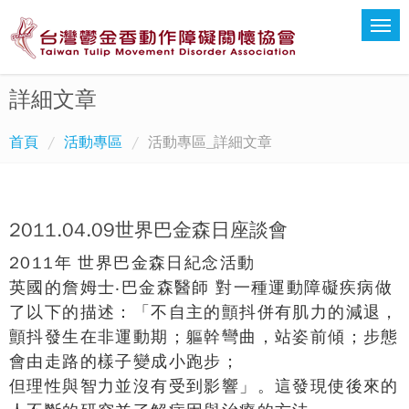
詳細文章
首頁
活動專區
活動專區_詳細文章
2011.04.09世界巴金森日座談會
2011年 世界巴金森日紀念活動
英國的詹姆士‧巴金森醫師 對一種運動障礙疾病做
了以下的描述：「不自主的顫抖併有肌力的減退，
顫抖發生在非運動期；軀幹彎曲，站姿前傾；步態
會由走路的樣子變成小跑步；
但理性與智力並沒有受到影響」。這發現使後來的