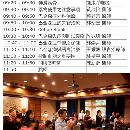
09:20 ~ 09:30
伸展筋骨
健康呼啦啦
09:30 ~ 09:40
藥物使用之注意事項
黃欣怡 藥師
09:40 ~ 09:50
巴金森症外科治療
蔡昇宗 醫師
09:50 ~ 10:00
巴金森症的失智治療
林聖皇 醫師
10:00 ~ 10:30
Coffee Break
10:30 ~ 10:40
巴金森氏症與睡眠障礙
許兆瑋 醫師
10:40 ~ 11:00
巴金森症中醫之保健
林崇舜 醫師
11:00 ~ 11:10
巴金森病與語言治療
王耀毅 語言治療師
11:10 ~ 11:20
控制血脂之重要性
林聖皇 醫師
11:20 ~ 11:50
問與答時間
陳新源 醫師
11:50
賦歸