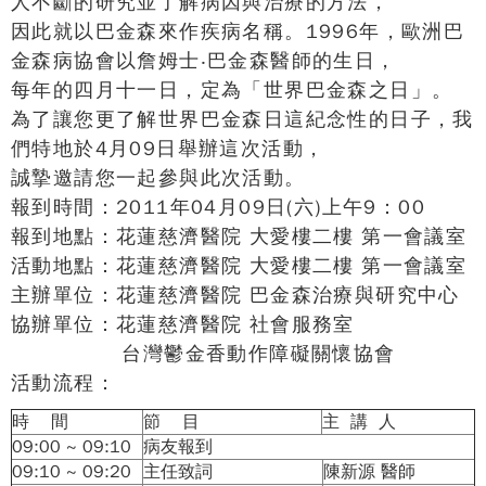
人不斷的研究並了解病因與治療的方法，
因此就以巴金森來作疾病名稱。1996年，歐洲巴
金森病協會以詹姆士‧巴金森醫師的生日，
每年的四月十一日，定為「世界巴金森之日」。
為了讓您更了解世界巴金森日這紀念性的日子，我
們特地於4月09日舉辦這次活動，
誠摯邀請您一起參與此次活動。
報到時間：2011年04月09日(六)上午9：00
報到地點：花蓮慈濟醫院 大愛樓二樓 第一會議室
活動地點：花蓮慈濟醫院 大愛樓二樓 第一會議室
主辦單位：花蓮慈濟醫院 巴金森治療與研究中心
協辦單位：花蓮慈濟醫院 社會服務室
台灣鬱金香動作障礙關懷協會
活動流程：
時 間
節 目
主 講 人
09:00 ~ 09:10
病友報到
09:10 ~ 09:20
主任致詞
陳新源 醫師