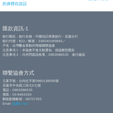
的身體在說話
匯款資訊-1
銀行匯款：銀行名稱：中國信託商業銀行－花蓮分行
銀行代號：822／帳號：336540185845／
戶名：台灣鬱金香動作障礙關懷協會
注意事項１：本協會不會主動通知、或提醒您匯款
注意事項２：任何問題請致電：0963586535 進行確認
聯繫協會方式
立案字號：台內社字第0960138590號
花蓮市中央路三段七O七號
電話：0963586535
傳真：03-8463164
郵政劃撥帳號：06707355
Email:
協會E-mail