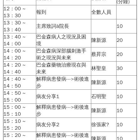
(分鐘)
12：00 ~
報到
全數人員
13：30
13：30 ~
主席致詞à院長
10
13：40
13：40 ~
巴金森病人之現況及困
陳新源
20
14：00
境
14：00 ~
巴金森病深部腦刺激手
蔡昇宗
20
14：20
術之現況與未來
14：20 ~
巴金森藥物治療現在與
林聖皇
30
14：40
未來
14：40 ~
解釋病患發病--->術後進
陳新源
10
14：50
步
14：50 ~
病友分享1
石明聖
10
15：00
15：00 ~
解釋病患發病--->術後進
陳新源
10
15：10
步
15：10 ~
病友分享2
徐張家?
10
15：20
15：20 ~
解釋病患發病--->術後進
陳新源
10