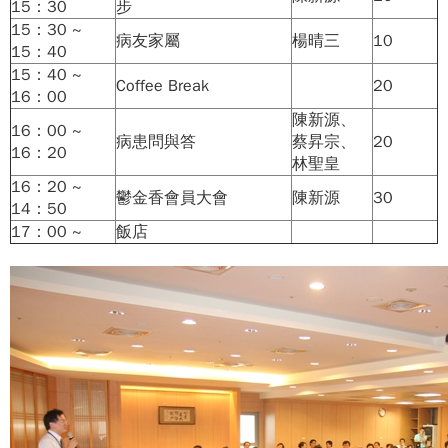
15：30
步
15：30 ~
病友家屬
楊晴三
10
15：40
15：40 ~
Coffee Break
20
16：00
陳新源、
16：00 ~
病患問與答
蔡昇宗、
20
16：20
林聖皇
16：20 ~
鬱金香會員大會
陳新源
30
14：50
17：00 ~
飯店