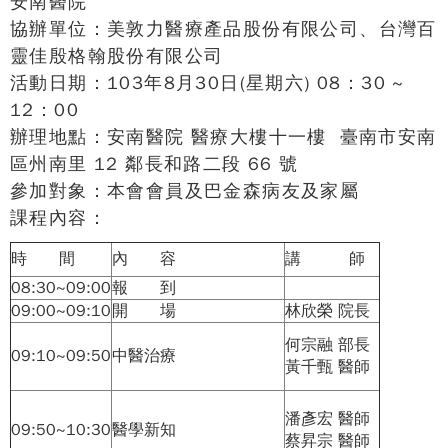
安南醫院
協辦單位：美敦力醫療產品股份有限公司、台灣百
靈佳殷格翰股份有限公司
活動日期：103年8月30日(星期六) 08：30 ~
12：00
辦理地點：安南醫院 醫療大樓十一樓 臺南市安南
區州南里 12 鄰長和路二段 66 號
參加對象：本會會員及巴金森病友及家屬
課程內容：
時 間
內 容
講 師
08:30~09:00
報 到
09:00~09:10
開 場
林欣榮 院長
何宗融 部長
09:10~09:50
中醫治療
黃千甄 醫師
潘彥宏 醫師
09:50~10:30
醫學新知
蔡昇宗 醫師