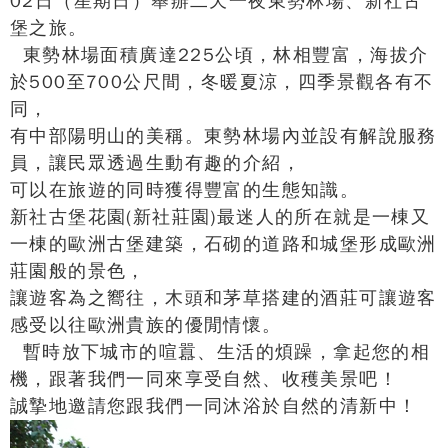
02日（星期日）舉辦二天一夜東勢林場、新社古
堡之旅。
東勢林場面積廣達225公頃，林相豐富，海拔介
於500至700公尺間，冬暖夏涼，四季景觀各有不
同，
有中部陽明山的美稱。東勢林場內並設有解說服務
員，讓民眾透過生動有趣的介紹，
可以在旅遊的同時獲得豐富的生態知識。
新社古堡花園(新社莊園)最迷人的所在就是一棟又
一棟的歐洲古堡建築，石砌的道路和城堡形成歐洲
莊園般的景色，
讓遊客為之嚮往，木頭和茅草搭建的酒莊可讓遊客
感受以往歐洲貴族的優閒情懷。
暫時放下城市的喧囂、生活的煩躁，拿起您的相
機，跟著我們一同來享受自然、收穫美景吧！
誠摯地邀請您跟我們一同沐浴於自然的清新中！